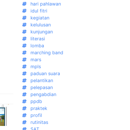
hari pahlawan
idul fitri
kegiatan
kelulusan
kunjungan
literasi
lomba
marching band
mars
mpls
paduan suara
pelantikan
pelepasan
pengabdian
ppdb
praktek
profil
rutinitas
SAT