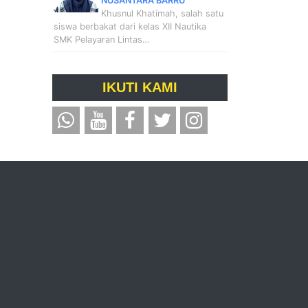
NUSANTARA BARRU
Khusnul Khatimah, salah satu
siswa berbakat dari kelas XII Nautika
SMK Pelayaran Lintas…
IKUTI KAMI