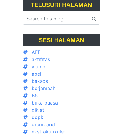
TELUSURI HALAMAN
SESI HALAMAN
AFF
aktifitas
alumni
apel
baksos
berjamaah
BST
buka puasa
diklat
dopk
drumband
ekstrakurikuler