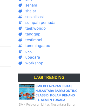
senam
shalat
sosialisasi
sumpah pemuda
taekwondo
tanggap
testimoni
tummingaabu
ukk
upacara
workshop
LAGI TRENDING
SMK PELAYARAN LINTAS
NUSANTARA BARRU OUTING
CLASS DI KOLAM RENANG
PT. SEMEN TONASA
SMK Pelayaran Lintas Nusantara Barru