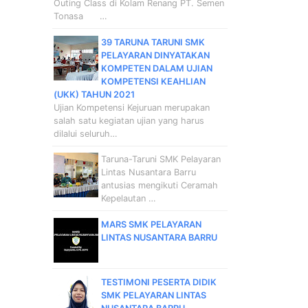
Outing Class di Kolam Renang PT. Semen
Tonasa …
39 TARUNA TARUNI SMK
PELAYARAN DINYATAKAN
KOMPETEN DALAM UJIAN
KOMPETENSI KEAHLIAN
(UKK) TAHUN 2021
Ujian Kompetensi Kejuruan merupakan
salah satu kegiatan ujian yang harus
dilalui seluruh…
Taruna-Taruni SMK Pelayaran
Lintas Nusantara Barru
antusias mengikuti Ceramah
Kepelautan …
MARS SMK PELAYARAN
LINTAS NUSANTARA BARRU
TESTIMONI PESERTA DIDIK
SMK PELAYARAN LINTAS