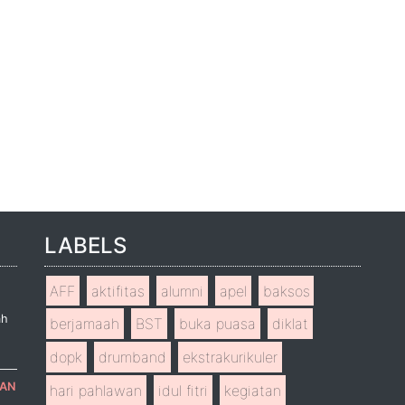
LABELS
AFF
aktifitas
alumni
apel
baksos
ah
berjamaah
BST
buka puasa
diklat
dopk
drumband
ekstrakurikuler
RAN
hari pahlawan
idul fitri
kegiatan