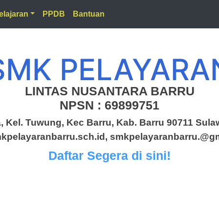
lajaran
PPDB
Bantuan
SMK PELAYARA
LINTAS NUSANTARA BARRU
NPSN : 69899751
, Kel. Tuwung, Kec Barru, Kab. Barru 90711 Sulaw
pelayaranbarru.sch.id, smkpelayaranbarru.@g
Daftar Segera di sini!