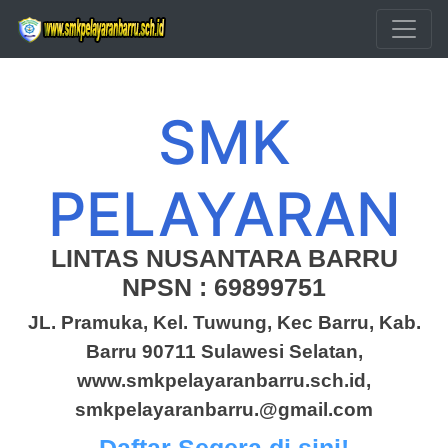
Skip to main content
SMK
PELAYARAN
LINTAS NUSANTARA BARRU
NPSN : 69899751
JL. Pramuka, Kel. Tuwung, Kec Barru, Kab.
Barru 90711 Sulawesi Selatan,
www.smkpelayaranbarru.sch.id,
smkpelayaranbarru.@gmail.com
Daftar Segera di sini!