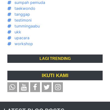
sumpah pemuda
taekwondo
tanggap
testimoni
tummingaabu
ukk
upacara
workshop
LAGI TRENDING
IKUTI KAMI