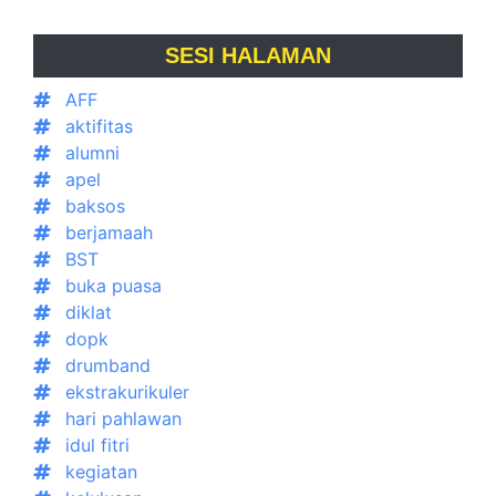
SESI HALAMAN
AFF
aktifitas
alumni
apel
baksos
berjamaah
BST
buka puasa
diklat
dopk
drumband
ekstrakurikuler
hari pahlawan
idul fitri
kegiatan