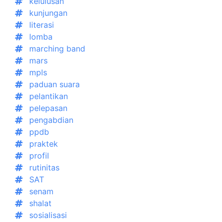
kelulusan
kunjungan
literasi
lomba
marching band
mars
mpls
paduan suara
pelantikan
pelepasan
pengabdian
ppdb
praktek
profil
rutinitas
SAT
senam
shalat
sosialisasi