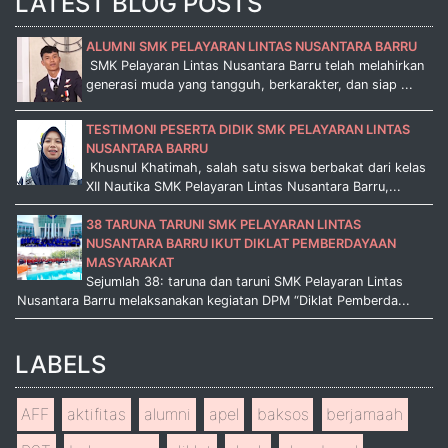
LATEST BLOG POSTS
ALUMNI SMK PELAYARAN LINTAS NUSANTARA BARRU
SMK Pelayaran Lintas Nusantara Barru telah melahirkan
generasi muda yang tangguh, berkarakter, dan siap ...
TESTIMONI PESERTA DIDIK SMK PELAYARAN LINTAS
NUSANTARA BARRU
Khusnul Khatimah, salah satu siswa berbakat dari kelas
XII Nautika SMK Pelayaran Lintas Nusantara Barru,...
38 TARUNA TARUNI SMK PELAYARAN LINTAS
NUSANTARA BARRU IKUT DIKLAT PEMBERDAYAAN
MASYARAKAT
Sejumlah 38: taruna dan taruni SMK Pelayaran Lintas
Nusantara Barru melaksanakan kegiatan DPM “Diklat Pemberda...
LABELS
AFF
aktifitas
alumni
apel
baksos
berjamaah