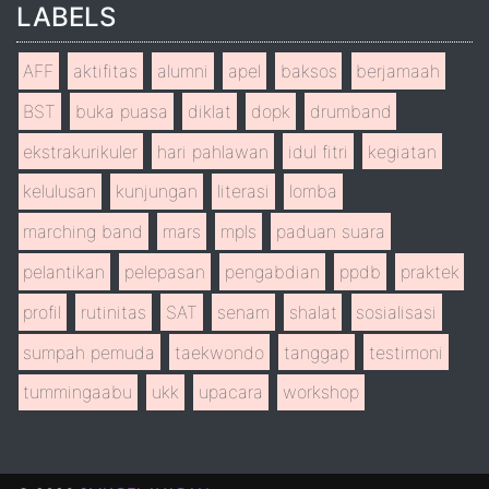
LABELS
AFF
aktifitas
alumni
apel
baksos
berjamaah
BST
buka puasa
diklat
dopk
drumband
ekstrakurikuler
hari pahlawan
idul fitri
kegiatan
kelulusan
kunjungan
literasi
lomba
marching band
mars
mpls
paduan suara
pelantikan
pelepasan
pengabdian
ppdb
praktek
profil
rutinitas
SAT
senam
shalat
sosialisasi
sumpah pemuda
taekwondo
tanggap
testimoni
tummingaabu
ukk
upacara
workshop