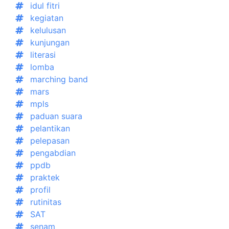
idul fitri
kegiatan
kelulusan
kunjungan
literasi
lomba
marching band
mars
mpls
paduan suara
pelantikan
pelepasan
pengabdian
ppdb
praktek
profil
rutinitas
SAT
senam