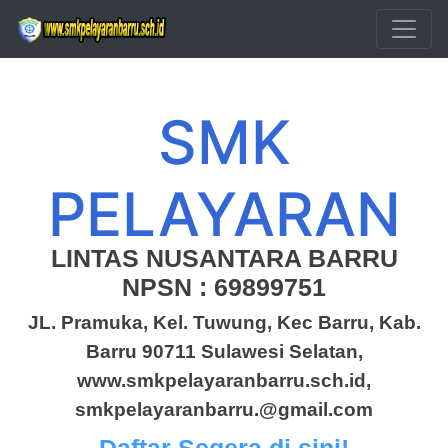
Skip to main content
SMK
PELAYARAN
LINTAS NUSANTARA BARRU
NPSN : 69899751
JL. Pramuka, Kel. Tuwung, Kec Barru, Kab.
Barru 90711 Sulawesi Selatan,
www.smkpelayaranbarru.sch.id,
smkpelayaranbarru.@gmail.com
Daftar Segera di sini!