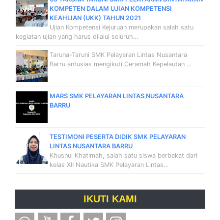
KOMPETEN DALAM UJIAN KOMPETENSI
KEAHLIAN (UKK) TAHUN 2021
Ujian Kompetensi Kejuruan merupakan salah satu
kegiatan ujian yang harus dilalui seluruh…
Taruna-Taruni SMK Pelayaran Lintas Nusantara
Barru antusias mengikuti Ceramah Kepelautan …
MARS SMK PELAYARAN LINTAS NUSANTARA
BARRU
TESTIMONI PESERTA DIDIK SMK PELAYARAN
LINTAS NUSANTARA BARRU
Khusnul Khatimah, salah satu siswa berbakat dari
kelas XII Nautika SMK Pelayaran Lintas…
IKUTI KAMI