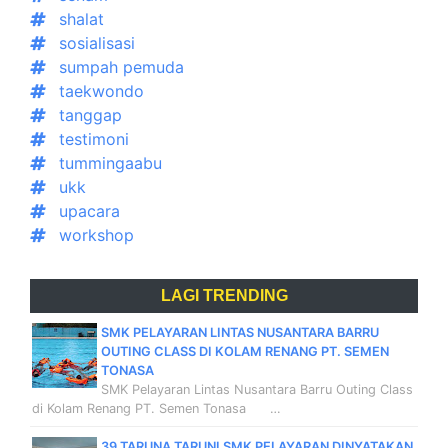
shalat
sosialisasi
sumpah pemuda
taekwondo
tanggap
testimoni
tummingaabu
ukk
upacara
workshop
LAGI TRENDING
SMK PELAYARAN LINTAS NUSANTARA BARRU
OUTING CLASS DI KOLAM RENANG PT. SEMEN
TONASA
SMK Pelayaran Lintas Nusantara Barru Outing Class
di Kolam Renang PT. Semen Tonasa …
39 TARUNA TARUNI SMK PELAYARAN DINYATAKAN