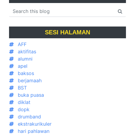
SESI HALAMAN
AFF
aktifitas
alumni
apel
baksos
berjamaah
BST
buka puasa
diklat
dopk
drumband
ekstrakurikuler
hari pahlawan